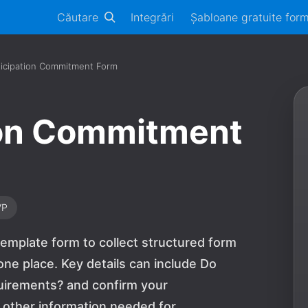
Căutare
Integrări
Șabloane gratuite for
ticipation Commitment Form
ion Commitment
VP
emplate form to collect structured form
ne place. Key details can include Do
quirements? and confirm your
 other information needed for