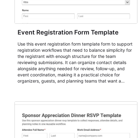
Event Registration Form Template
Use this event registration form template form to support
registration workflows that need to balance simplicity for
the registrant with enough structure for the team
reviewing submissions. It can organize contact details
alongside anything needed for review, follow-up, and
event coordination, making it a practical choice for
organizers, guests, and planning teams that want a
dependable AbcSubmit workflow for event registration
and participant management. The form is suitable for
everything from conference and webinar signup to
student enrollment, volunteer registration, business event
intake, and membership participation. It helps keep
responses standardized so organizers can evaluate
submissions, manage next steps, and maintain cleaner
registration records over time.