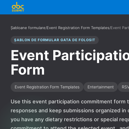
Șabloane formulare
/
Event Registration Form Templates
/
Event Par
ȘABLON DE FORMULAR GATA DE FOLOSIT
Event Participat
Form
Event Registration Form Templates
Entertainment
RS
Use this event participation commitment form t
responses and keep submissions organized in o
you have any dietary restrictions or special re
commitment to attend the selected event., and