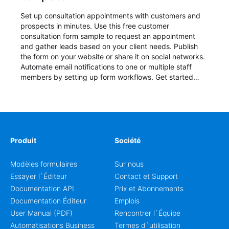
Set up consultation appointments with customers and
prospects in minutes. Use this free customer
consultation form sample to request an appointment
and gather leads based on your client needs. Publish
the form on your website or share it on social networks.
Automate email notifications to one or multiple staff
members by setting up form workflows. Get started
now with a free template!
Produit
Société
Modèles formulaires
Sur nous
Essayer l`Éditeur
Contact et Support
Documentation API
Prix et Abonnements
Documentation Éditeur
Emplois
User Manual (PDF)
Rencontrer l`Équipe
Automatisations Business
Termes d`utilisation