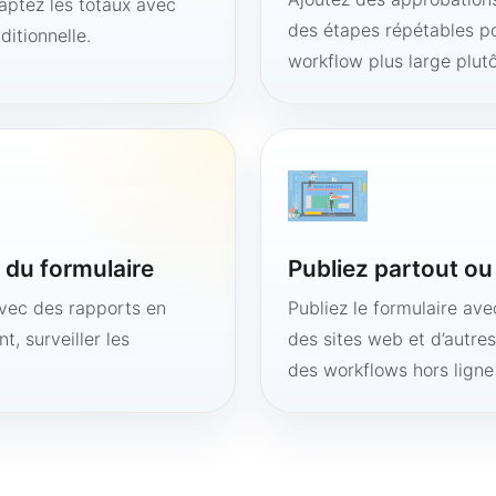
aptez les totaux avec
des étapes répétables po
ditionnelle.
workflow plus large plut
é du formulaire
Publiez partout o
avec des rapports en
Publiez le formulaire av
t, surveiller les
des sites web et d’autre
des workflows hors lign