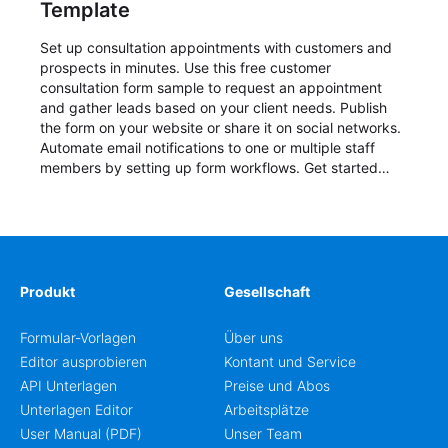
Template
Set up consultation appointments with customers and
prospects in minutes. Use this free customer
consultation form sample to request an appointment
and gather leads based on your client needs. Publish
the form on your website or share it on social networks.
Automate email notifications to one or multiple staff
members by setting up form workflows. Get started
now with a free template!
Produkt
Gesellschaft
Formular-Vorlagen
Über uns
Editor ausprobieren
Kontant und Service
API Unterlagen
Preise und Abos
Unterlagen Editor
Arbeitsplätze
User Manual (PDF)
Unser Team