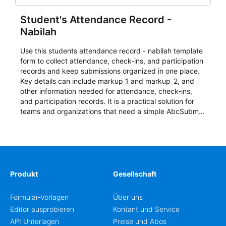
Student's Attendance Record -
Nabilah
Use this students attendance record - nabilah template
form to collect attendance, check-ins, and participation
records and keep submissions organized in one place.
Key details can include markup_1 and markup_2, and
other information needed for attendance, check-ins,
and participation records. It is a practical solution for
teams and organizations that need a simple AbcSubmit
workflow for students, teachers, and program
coordinators.
Produkt
Gesellschaft
Formular-Vorlagen
Über uns
Editor ausprobieren
Kontant und Service
API Unterlagen
Preise und Abos