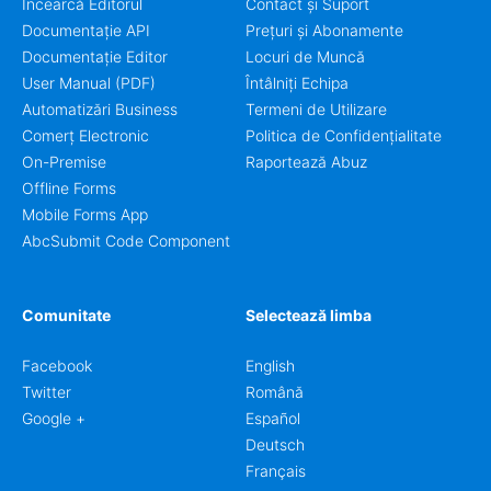
Încearcă Editorul
Contact și Suport
Documentație API
Prețuri și Abonamente
Documentație Editor
Locuri de Muncă
User Manual (PDF)
Întâlniți Echipa
Automatizări Business
Termeni de Utilizare
Comerț Electronic
Politica de Confidențialitate
On-Premise
Raportează Abuz
Offline Forms
Mobile Forms App
AbcSubmit Code Component
Comunitate
Selectează limba
Facebook
English
Twitter
Română
Google +
Español
Deutsch
Français