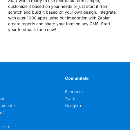
Start with a ready to use feedback form sample,
customize it based on your needs or just start it from
scratch and build it based on your own design. Integrate
with over 1000 apps using our integration with Zapier,
create reports and share your form on any CMS. Start
your feedback form now!
Comunitate
Facebook
ort
Twitter
onamente
Google +
ncă
a
lizare