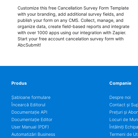
Customize this free Cancellation Survey Form Template
with your branding, add additional survey fields, and
publish your form on any CMS. Collect, manage, and
organize data, create field-based reports and integrate
with over 1000 apps using our integration with Zapier.
Start your free account cancelation survey form with
AbcSubmit!
Produs
Companie
Șabloane formulare
Despre noi
Încearcă Editorul
Contact și Sup
Documentație API
Prețuri și Ab
Documentație Editor
Locuri de Mu
User Manual (PDF)
Întâlniți Echip
Automatizări Business
Termeni de Uti