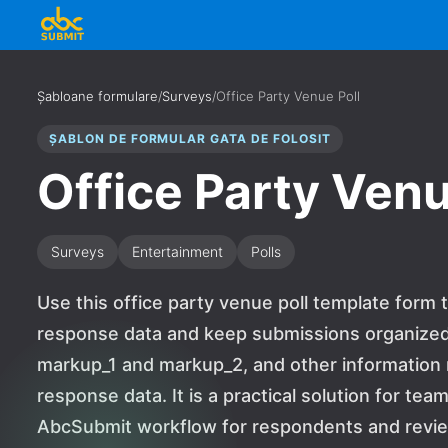
Șabloane formulare
/
Surveys
/
Office Party Venue Poll
ȘABLON DE FORMULAR GATA DE FOLOSIT
Office Party Venu
Surveys
Entertainment
Polls
Use this office party venue poll template form t
response data and keep submissions organized i
markup_1 and markup_2, and other information 
response data. It is a practical solution for te
AbcSubmit workflow for respondents and revi