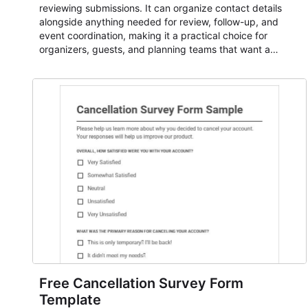
reviewing submissions. It can organize contact details
alongside anything needed for review, follow-up, and
event coordination, making it a practical choice for
organizers, guests, and planning teams that want a
dependable AbcSubmit workflow for event registration
and participant management. The form is suitable for
everything from conference and webinar signup to
student enrollment, volunteer registration, business event
intake, and membership participation. It helps keep
responses standardized so organizers can evaluate
submissions, manage next steps, and maintain cleaner
registration records over time.
Free Cancellation Survey Form
Template