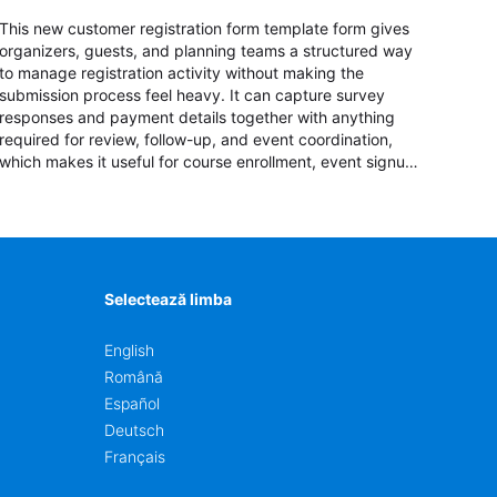
This new customer registration form template form gives
organizers, guests, and planning teams a structured way
to manage registration activity without making the
submission process feel heavy. It can capture survey
responses and payment details together with anything
required for review, follow-up, and event coordination,
which makes it useful for course enrollment, event signup,
community programs, guest intake, and recurring
registration workflows. The layout is well suited to teams
that want a clean AbcSubmit process for event
registration and participant management, while still
leaving room for scheduling notes, participation
preferences, supporting details, and other information
Selectează limba
that may need to be reviewed before confirming a
registration.
English
Română
Español
Deutsch
Français