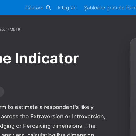
Căutare
Integrări
Șabloane gratuite for
ator (MBTI)
e Indicator
rm to estimate a respondent's likely
 across the Extraversion or Introversion,
Judging or Perceiving dimensions. The
 answers, calculating live dimension