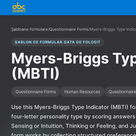
Șabloane formulare
/
Questionnaire Forms
/
Myers-Briggs Type Indic
ȘABLON DE FORMULAR GATA DE FOLOSIT
Myers-Briggs Typ
(MBTI)
Questionnaire Forms
Human Resources
Questionnaire
Use this Myers-Briggs Type Indicator (MBTI) fo
four-letter personality type by scoring answers
Sensing or Intuition, Thinking or Feeling, and 
form works by collecting structured preference