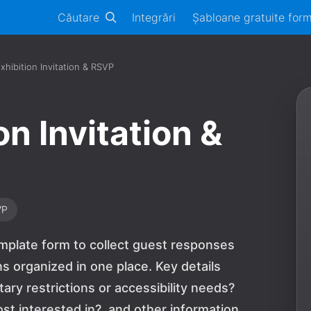
Căutare
Integrări
Șabloane gratuite for
xhibition Invitation & RSVP
on Invitation &
VP
template form to collect guest responses
s organized in one place. Key details
ary restrictions or accessibility needs?
st interested in?, and other information