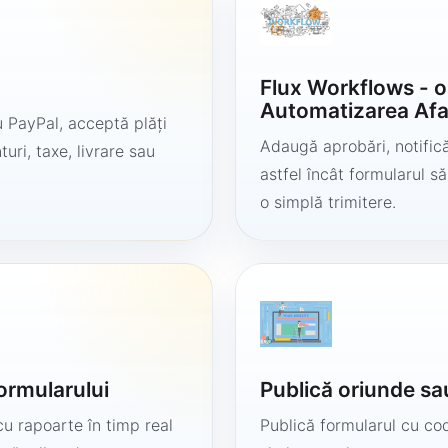
Flux Workflows - 
Automatizarea Afa
 PayPal, acceptă plăți
Adaugă aprobări, notificăr
uri, taxe, livrare sau
astfel încât formularul 
o simplă trimitere.
formularului
Publică oriunde sa
cu rapoarte în timp real
Publică formularul cu cod