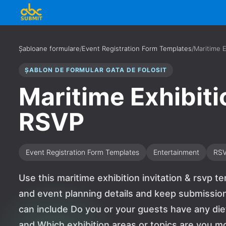
Șabloane formulare
/
Event Registration Form Templates
/
Maritime E
ȘABLON DE FORMULAR GATA DE FOLOSIT
Maritime Exhibiti
RSVP
Event Registration Form Templates
Entertainment
RS
Use this maritime exhibition invitation & rsvp 
and event planning details and keep submission
can include Do you or your guests have any diet
and Which exhibition areas or topics are you mo