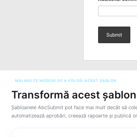
MAI MULTE MODURI DE A FOLOSI ACEST ȘABLON
Transformă acest șablon 
Șabloanele AbcSubmit pot face mai mult decât să colec
automatizează aprobări, creează rapoarte și publică or