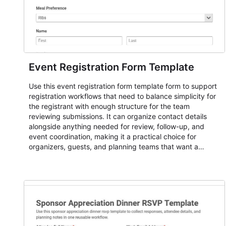
Event Registration Form Template
Use this event registration form template form to support
registration workflows that need to balance simplicity for
the registrant with enough structure for the team
reviewing submissions. It can organize contact details
alongside anything needed for review, follow-up, and
event coordination, making it a practical choice for
organizers, guests, and planning teams that want a
dependable AbcSubmit workflow for event registration
and participant management. The form is suitable for
everything from conference and webinar signup to
student enrollment, volunteer registration, business event
intake, and membership participation. It helps keep
responses standardized so organizers can evaluate
submissions, manage next steps, and maintain cleaner