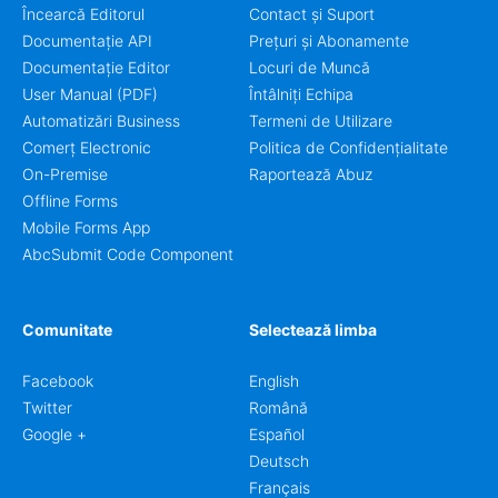
Încearcă Editorul
Contact și Suport
Documentație API
Prețuri și Abonamente
Documentație Editor
Locuri de Muncă
User Manual (PDF)
Întâlniți Echipa
Automatizări Business
Termeni de Utilizare
Comerț Electronic
Politica de Confidențialitate
On-Premise
Raportează Abuz
Offline Forms
Mobile Forms App
AbcSubmit Code Component
Comunitate
Selectează limba
Facebook
English
Twitter
Română
Google +
Español
Deutsch
Français