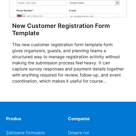
New Customer Registration Form
Template
This new customer registration form template form
gives organizers, guests, and planning teams a
structured way to manage registration activity without
making the submission process feel heavy. It can
capture survey responses and payment details together
with anything required for review, follow-up, and event
coordination, which makes it useful for course
enrollment, event signup, community programs, guest
intake, and recurring registration workflows. The layout
is well suited to teams that want a clean AbcSubmit
process for event registration and participant
management, while still leaving room for scheduling
notes, participation preferences, supporting details, and
Produs
Companie
other information that may need to be reviewed before
confirming a registration.
Șabloane formulare
Despre noi