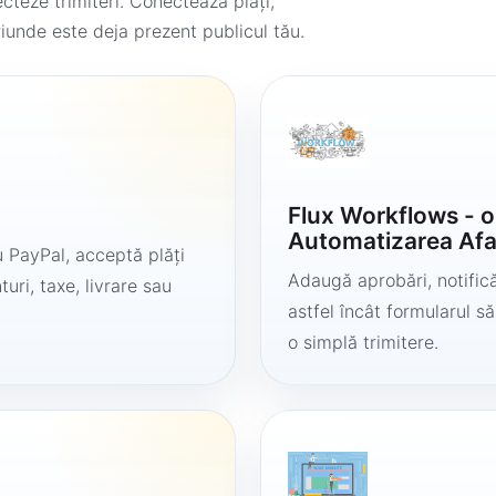
teze trimiteri. Conectează plăți,
iunde este deja prezent publicul tău.
Flux Workflows - 
Automatizarea Afa
 PayPal, acceptă plăți
Adaugă aprobări, notificăr
uri, taxe, livrare sau
astfel încât formularul 
o simplă trimitere.