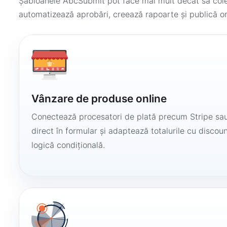
Șabloanele AbcSubmit pot face mai mult decât să colec
automatizează aprobări, creează rapoarte și publică or
Vânzare de produse online
Conectează procesatori de plată precum Stripe sau
direct în formular și adaptează totalurile cu discount
logică condițională.