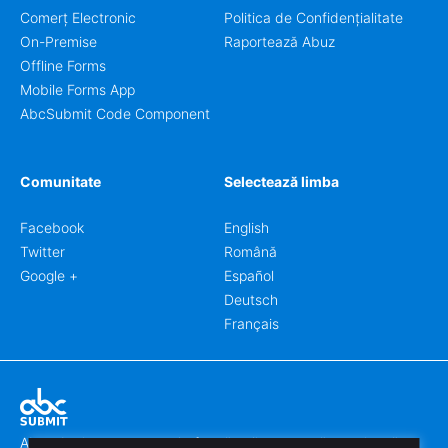
Comerț Electronic
Politica de Confidențialitate
On-Premise
Raportează Abuz
Offline Forms
Mobile Forms App
AbcSubmit Code Component
Comunitate
Selectează limba
Facebook
English
Twitter
Română
Google +
Español
Deutsch
Français
Abcsubmit.com este o platformă online care vă permite să