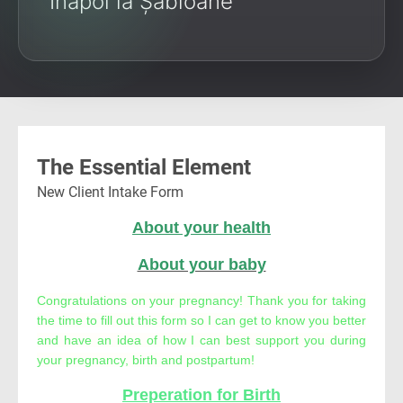
Înapoi la Șabloane