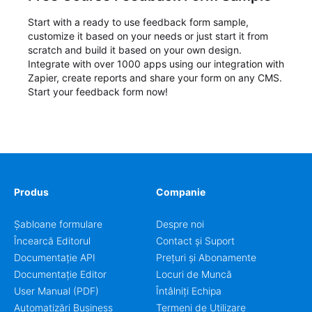
Start with a ready to use feedback form sample,
customize it based on your needs or just start it from
scratch and build it based on your own design.
Integrate with over 1000 apps using our integration with
Zapier, create reports and share your form on any CMS.
Start your feedback form now!
Produs
Companie
Șabloane formulare
Despre noi
Încearcă Editorul
Contact și Suport
Documentație API
Prețuri și Abonamente
Documentație Editor
Locuri de Muncă
User Manual (PDF)
Întâlniți Echipa
Automatizări Business
Termeni de Utilizare