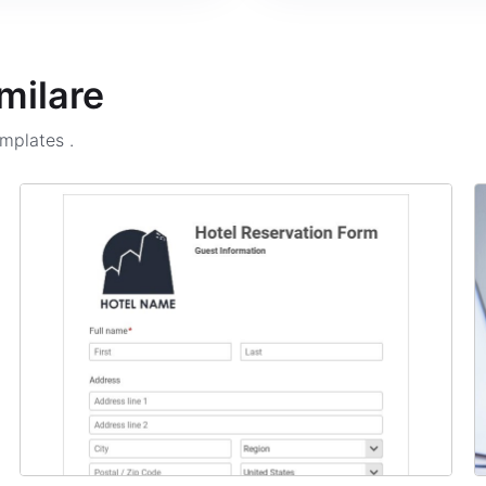
milare
emplates
.