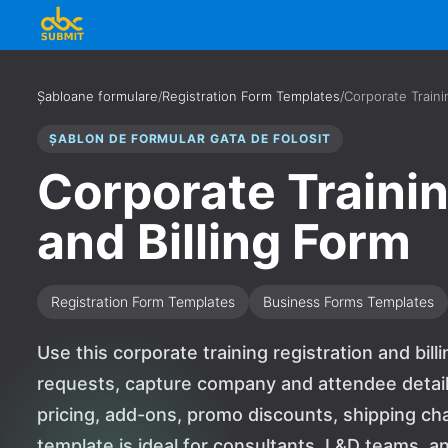
Șabloane formulare
/
Registration Form Templates
/
Corporate Traini
ȘABLON DE FORMULAR GATA DE FOLOSIT
Corporate Trainin
and Billing Form
Registration Form Templates
Business Forms Templates
Use this corporate training registration and bill
requests, capture company and attendee details
pricing, add-ons, promo discounts, shipping ch
template is ideal for consultants, L&D teams, an