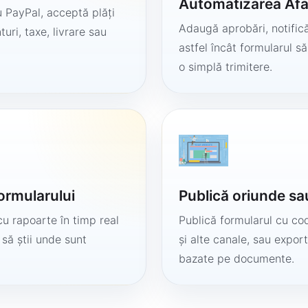
Automatizarea Afa
 PayPal, acceptă plăți
Adaugă aprobări, notificăr
uri, taxe, livrare sau
astfel încât formularul 
o simplă trimitere.
formularului
Publică oriunde sa
cu rapoarte în timp real
Publică formularul cu cod
 să știi unde sunt
și alte canale, sau export
bazate pe documente.