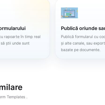
formularului
Publică oriunde sa
cu rapoarte în timp real
Publică formularul cu cod
 să știi unde sunt
și alte canale, sau export
bazate pe documente.
milare
Form Templates
.