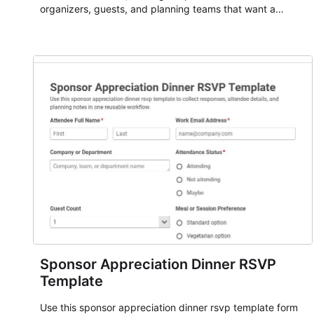
organizers, guests, and planning teams that want a
dependable AbcSubmit workflow for event registration
and participant management. The form is suitable for
everything from conference and webinar signup to
student enrollment, volunteer registration, business event
intake, and membership participation. It helps keep
responses standardized so organizers can evaluate
submissions, manage next steps, and maintain cleaner
registration records over time.
Sponsor Appreciation Dinner RSVP
Template
Use this sponsor appreciation dinner rsvp template form