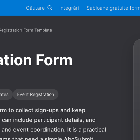
Căutare
Integrări
Șabloane gratuite for
Registration Form Template
ation Form
ates
Event Registration
orm to collect sign-ups and keep
can include participant details, and
and event coordination. It is a practical
teams that need a simple AbcSubmit