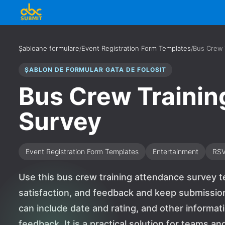
Șabloane formulare
/
Event Registration Form Templates
/
Bus Crew 
ȘABLON DE FORMULAR GATA DE FOLOSIT
Bus Crew Trainin
Survey
Event Registration Form Templates
Entertainment
RS
Use this bus crew training attendance survey te
satisfaction, and feedback and keep submission
can include date and rating, and other informati
feedback. It is a practical solution for teams a