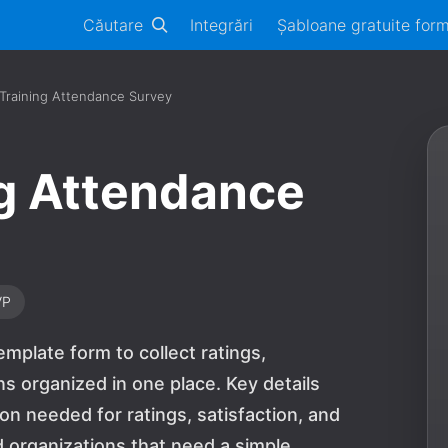
Căutare
Integrări
Șabloane gratuite for
Training Attendance Survey
g Attendance
VP
mplate form to collect ratings,
s organized in one place. Key details
on needed for ratings, satisfaction, and
nd organizations that need a simple