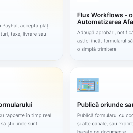
Flux Workflows - 
Automatizarea Afa
 PayPal, acceptă plăți
Adaugă aprobări, notificăr
uri, taxe, livrare sau
astfel încât formularul 
o simplă trimitere.
formularului
Publică oriunde sa
cu rapoarte în timp real
Publică formularul cu cod
 să știi unde sunt
și alte canale, sau export
bazate pe documente.