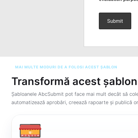
MAI MULTE MODURI DE A FOLOSI ACEST ȘABLON
Transformă acest șablon 
Șabloanele AbcSubmit pot face mai mult decât să colec
automatizează aprobări, creează rapoarte și publică or