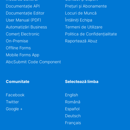
Documentație API
Prețuri și Abonamente
Documentație Editor
Locuri de Muncă
User Manual (PDF)
Întâlniți Echipa
Automatizări Business
Termeni de Utilizare
Comerț Electronic
Politica de Confidențialitate
On-Premise
Raportează Abuz
Offline Forms
Mobile Forms App
AbcSubmit Code Component
Comunitate
Selectează limba
Facebook
English
Twitter
Română
Google +
Español
Deutsch
Français