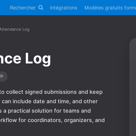
Rechercher
Intégrations
Modèles gratuits formu
l Attendance Log
ance Log
VP
m to collect signed submissions and keep
 can include date and time, and other
 a practical solution for teams and
kflow for coordinators, organizers, and