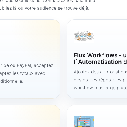
er des soumissions. Connectez les paiements,
bliez là où votre audience se trouve déjà.
Flux Workflows - u
l`Automatisation d
ipe ou PayPal, acceptez
Ajoutez des approbations,
aptez les totaux avec
des étapes répétables po
ditionnelle.
workflow plus large plut