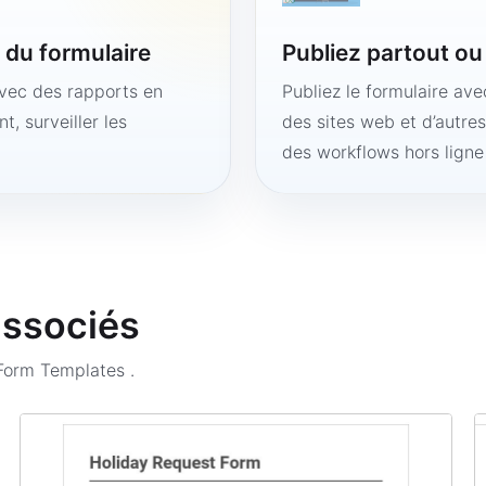
é du formulaire
Publiez partout o
avec des rapports en
Publiez le formulaire av
t, surveiller les
des sites web et d’autre
des workflows hors lign
associés
 Form Templates
.