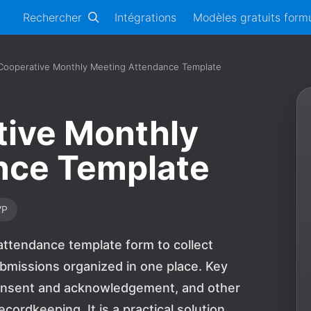
Rechercher
Intégrations
Modèles gratuits formu
Cooperative Monthly Meeting Attendance Template
tive Monthly
nce Template
VP
attendance template form to collect
ubmissions organized in one place. Key
consent and acknowledgement, and other
cordkeeping. It is a practical solution