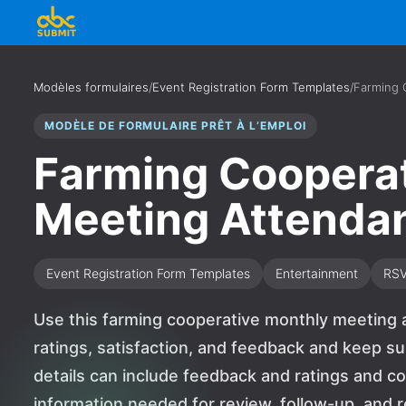
Modèles formulaires
/
Event Registration Form Templates
/
Farming 
MODÈLE DE FORMULAIRE PRÊT À L’EMPLOI
Farming Coopera
Meeting Attenda
Event Registration Form Templates
Entertainment
RS
Use this farming cooperative monthly meeting 
ratings, satisfaction, and feedback and keep s
details can include feedback and ratings and 
information needed for review, follow-up, and re