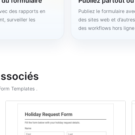
é du formulaire
Publiez partout o
avec des rapports en
Publiez le formulaire av
t, surveiller les
des sites web et d’autre
des workflows hors lign
associés
 Form Templates
.