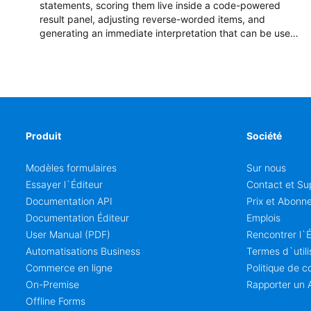
statements, scoring them live inside a code-powered
result panel, adjusting reverse-worded items, and
generating an immediate interpretation that can be used
in coaching, team development, classroom reflection,
hiring discussions, and personality debrief sessions.
Produit
Société
Modèles formulaires
Sur nous
Essayer l`Éditeur
Contact et Su
Documentation API
Prix et Abonn
Documentation Éditeur
Emplois
User Manual (PDF)
Rencontrer l`
Automatisations Business
Termes d`utili
Commerce en ligne
Politique de co
On-Premise
Rapporter un 
Offline Forms