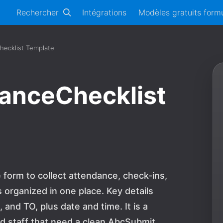
Rechercher
Intégrations
Modèles gratuits formu
ecklist Template
anceChecklist
 form to collect attendance, check-ins,
 organized in one place. Key details
nd TO, plus date and time. It is a
and staff that need a clean AbcSubmit