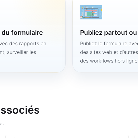
é du formulaire
Publiez partout o
avec des rapports en
Publiez le formulaire av
t, surveiller les
des sites web et d’autre
des workflows hors lign
associés
ms
.