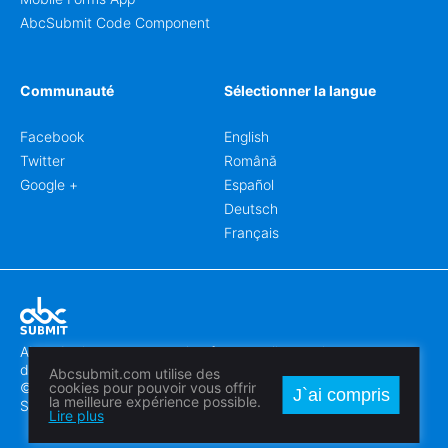
AbcSubmit Code Component
Communauté
Sélectionner la langue
Facebook
English
Twitter
Română
Google +
Español
Deutsch
Français
Abcsubmit.com est une plateforme en ligne qui vous permet
de créer des formulaires et des sites web exceptionnels.
Abcsubmit.com utilise des
© 2018-2024 SC ABCSUBMIT SRL
cookies pour pouvoir vous offrir
J`ai compris
la meilleure expérience possible.
Săcălaz, Main Street 464D, Timiș, Romania, ZipCode 307370
Lire plus