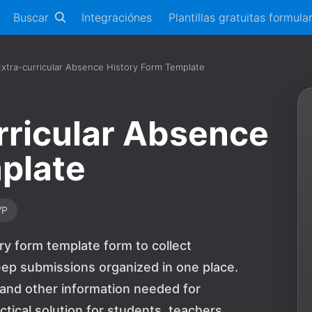
Buscar
Integraciónes
Plantillas gratuitas formula
xtra-curricular Absence History Form Template
rricular Absence
plate
VP
ry form template form to collect
p submissions organized in one place.
 and other information needed for
ctical solution for students, teachers,