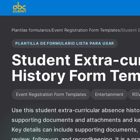
Plantilas formularios
/
Event Registration Form Templates
/
Student E
PLANTILLA DE FORMULARIO LISTA PARA USAR
Student Extra-cu
History Form Tem
Event Registration Form Templates
Entertainment
RS
Use this student extra-curricular absence histo
supporting documents and attachments and kee
Key details can include supporting documents,
review, follow-up, and recordkeeping. It is a pra