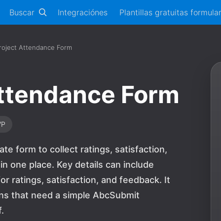
Buscar
Integraciónes
Plantillas gratuitas formula
roject Attendance Form
Attendance Form
VP
e form to collect ratings, satisfaction,
 one place. Key details can include
r ratings, satisfaction, and feedback. It
ions that need a simple AbcSubmit
.