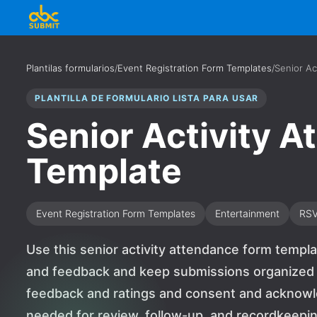
Plantilas formularios
/
Event Registration Form Templates
/
Senior Ac
PLANTILLA DE FORMULARIO LISTA PARA USAR
Senior Activity 
Template
Event Registration Form Templates
Entertainment
RS
Use this senior activity attendance form templat
and feedback and keep submissions organized in
feedback and ratings and consent and acknowl
needed for review, follow-up, and recordkeeping.