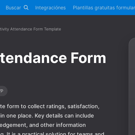
Buscar
Integraciónes
Plantillas gratuitas formula
tivity Attendance Form Template
Attendance Form
VP
e form to collect ratings, satisfaction,
 one place. Key details can include
edgement, and other information
 It is a practical solution for teams and