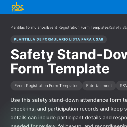
Plantilas formularios
/
Event Registration Form Templates
/
Safety S
PLANTILLA DE FORMULARIO LISTA PARA USAR
Safety Stand-Do
Form Template
Event Registration Form Templates
Entertainment
RS
Use this safety stand-down attendance form te
check-ins, and participation records and keep 
details can include participant details and resp
needed for review, follow-up, and recordkeeping.