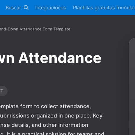
Buscar
Integraciónes
Plantillas gratuitas formula
tand-Down Attendance Form Template
wn Attendance
VP
mplate form to collect attendance,
submissions organized in one place. Key
onse details, and other information
 It is a practical solution for teams and