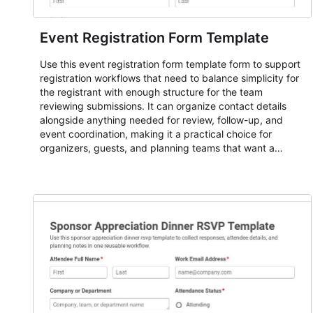
Event Registration Form Template
Use this event registration form template form to support
registration workflows that need to balance simplicity for
the registrant with enough structure for the team
reviewing submissions. It can organize contact details
alongside anything needed for review, follow-up, and
event coordination, making it a practical choice for
organizers, guests, and planning teams that want a
dependable AbcSubmit workflow for event registration
and participant management. The form is suitable for
everything from conference and webinar signup to
student enrollment, volunteer registration, business event
intake, and membership participation. It helps keep
responses standardized so organizers can evaluate
submissions, manage next steps, and maintain cleaner
registration records over time.