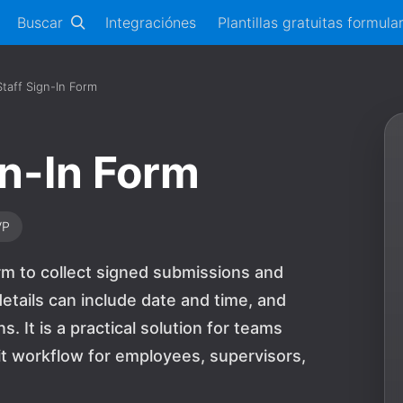
Buscar
Integraciónes
Plantillas gratuitas formula
Staff Sign-In Form
gn-In Form
VP
orm to collect signed submissions and
etails can include date and time, and
 It is a practical solution for teams
t workflow for employees, supervisors,