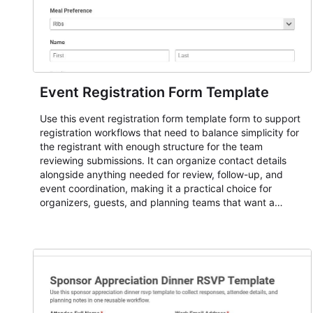
Event Registration Form Template
Use this event registration form template form to support
registration workflows that need to balance simplicity for
the registrant with enough structure for the team
reviewing submissions. It can organize contact details
alongside anything needed for review, follow-up, and
event coordination, making it a practical choice for
organizers, guests, and planning teams that want a
dependable AbcSubmit workflow for event registration
and participant management. The form is suitable for
everything from conference and webinar signup to
student enrollment, volunteer registration, business event
intake, and membership participation. It helps keep
responses standardized so organizers can evaluate
submissions, manage next steps, and maintain cleaner