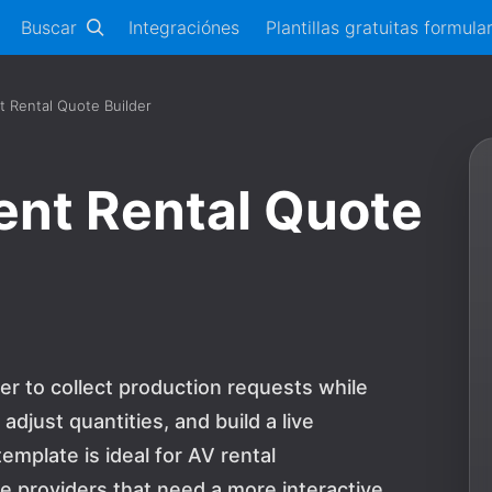
Buscar
Integraciónes
Plantillas gratuitas formula
 Rental Quote Builder
nt Rental Quote
er to collect production requests while
djust quantities, and build a live
emplate is ideal for AV rental
e providers that need a more interactive