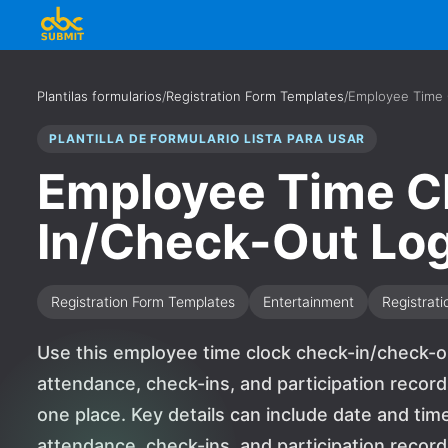
Plantilas formularios
/
Registration Form Templates
/
Employee Time 
PLANTILLA DE FORMULARIO LISTA PARA USAR
Employee Time C
In/Check-Out Lo
Registration Form Templates
Entertainment
Registrati
Use this employee time clock check-in/check-ou
attendance, check-ins, and participation recor
one place. Key details can include date and tim
attendance, check-ins, and participation records.