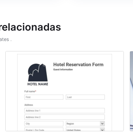
 relacionadas
lates
.