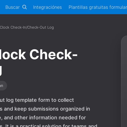
Buscar
Integraciónes
Plantillas gratuitas formula
Clock Check-In/Check-Out Log
lock Check-
g
on
t log template form to collect
ds and keep submissions organized in
e, and other information needed for
 It is a practical solution for teams and