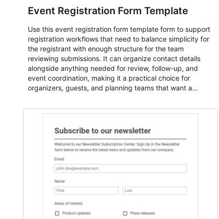
Event Registration Form Template
Use this event registration form template form to support
registration workflows that need to balance simplicity for
the registrant with enough structure for the team
reviewing submissions. It can organize contact details
alongside anything needed for review, follow-up, and
event coordination, making it a practical choice for
organizers, guests, and planning teams that want a
dependable AbcSubmit workflow for event registration
and participant management. The form is suitable for
everything from conference and webinar signup to
student enrollment, volunteer registration, business event
intake, and membership participation. It helps keep
responses standardized so organizers can evaluate
submissions, manage next steps, and maintain cleaner
registration records over time.