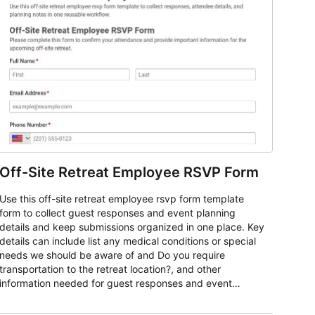
Off-Site Retreat Employee RSVP Form
Use this off-site retreat employee rsvp form template
form to collect guest responses and event planning
details and keep submissions organized in one place. Key
details can include list any medical conditions or special
needs we should be aware of and Do you require
transportation to the retreat location?, and other
information needed for guest responses and event
planning details. It is a practical solution for teams and
organizations that need a simple AbcSubmit workflow for