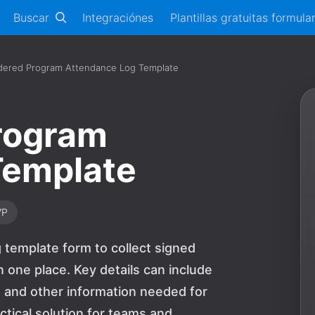
Buscar
Integraciónes
Plantillas gratuitas formula
dered Program Attendance Log Template
rogram
Template
VP
 template form to collect signed
one place. Key details can include
and other information needed for
actical solution for teams and