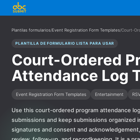
Plantilas formularios
/
Event Registration Form Templates
/
Court-Or
PLANTILLA DE FORMULARIO LISTA PARA USAR
Court-Ordered P
Attendance Log 
Event Registration Form Templates
Entertainment
RS
Use this court-ordered program attendance log
submissions and keep submissions organized in 
signatures and consent and acknowledgement, 
review, follow-up, and recordkeeping. It is a pr