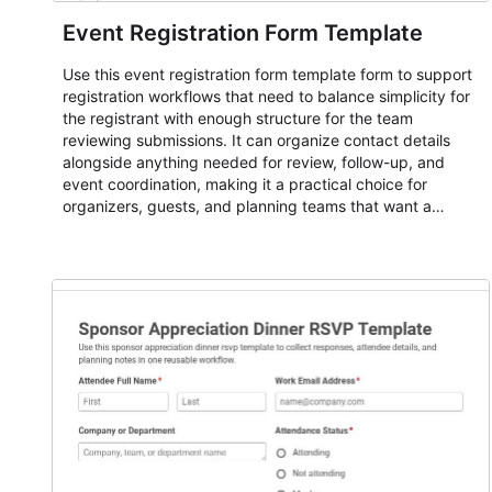
Event Registration Form Template
Use this event registration form template form to support
registration workflows that need to balance simplicity for
the registrant with enough structure for the team
reviewing submissions. It can organize contact details
alongside anything needed for review, follow-up, and
event coordination, making it a practical choice for
organizers, guests, and planning teams that want a
dependable AbcSubmit workflow for event registration
and participant management. The form is suitable for
everything from conference and webinar signup to
student enrollment, volunteer registration, business event
intake, and membership participation. It helps keep
responses standardized so organizers can evaluate
submissions, manage next steps, and maintain cleaner
registration records over time.