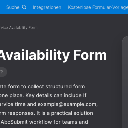
Suche
Integrationen
Kostenlose Formular-Vorlag
vice Availability Form
vailability Form
VP
ate form to collect structured form
e place. Key details can include If
 service time and example@example.com,
m responses. It is a practical solution
e AbcSubmit workflow for teams and