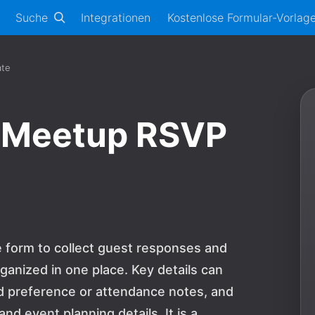
Suche
Integrationen
Kostenlose Formular-Vorlag
ate
t Meetup RSVP
e form to collect guest responses and
ganized in one place. Key details can
dd preference or attendance notes, and
d event planning details. It is a