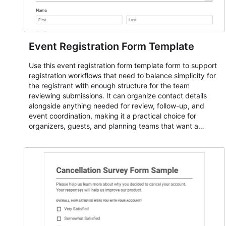
Event Registration Form Template
Use this event registration form template form to support
registration workflows that need to balance simplicity for
the registrant with enough structure for the team
reviewing submissions. It can organize contact details
alongside anything needed for review, follow-up, and
event coordination, making it a practical choice for
organizers, guests, and planning teams that want a
dependable AbcSubmit workflow for event registration
and participant management. The form is suitable for
everything from conference and webinar signup to
student enrollment, volunteer registration, business event
intake, and membership participation. It helps keep
responses standardized so organizers can evaluate
submissions, manage next steps, and maintain cleaner
registration records over time.