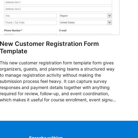
New Customer Registration Form
Template
This new customer registration form template form gives
organizers, guests, and planning teams a structured way
to manage registration activity without making the
submission process feel heavy. It can capture survey
responses and payment details together with anything
required for review, follow-up, and event coordination,
which makes it useful for course enrollment, event signup,
community programs, guest intake, and recurring
registration workflows. The layout is well suited to teams
that want a clean AbcSubmit process for event
registration and participant management, while still
leaving room for scheduling notes, participation
preferences, supporting details, and other information
Sprache wählen