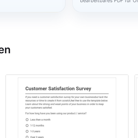
bearbeitbares PDF für O
en