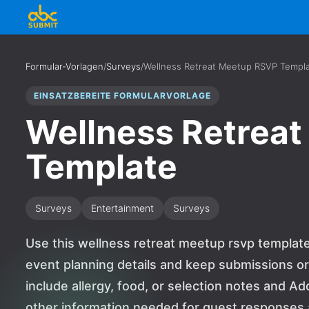
Formular-Vorlagen
/
Surveys
/
Wellness Retreat Meetup RSVP Templ
EINSATZBEREITE FORMULARVORLAGE
Wellness Retrea
Template
Surveys
Entertainment
Surveys
Use this wellness retreat meetup rsvp templat
event planning details and keep submissions or
include allergy, food, or selection notes and A
other information needed for guest responses an