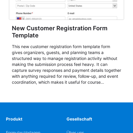
New Customer Registration Form
Template
This new customer registration form template form
gives organizers, guests, and planning teams a
structured way to manage registration activity without
making the submission process feel heavy. It can
capture survey responses and payment details together
with anything required for review, follow-up, and event
coordination, which makes it useful for course
enrollment, event signup, community programs, guest
intake, and recurring registration workflows. The layout
is well suited to teams that want a clean AbcSubmit
process for event registration and participant
management, while still leaving room for scheduling
notes, participation preferences, supporting details, and
Produkt
Gesellschaft
other information that may need to be reviewed before
confirming a registration.
Formular-Vorlagen
Über uns