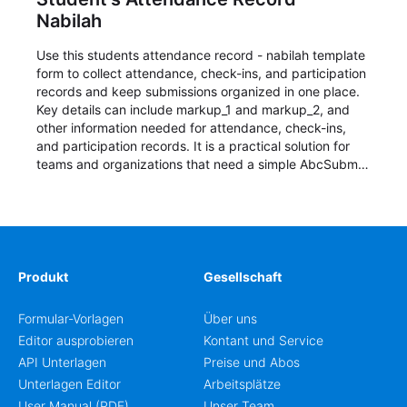
Nabilah
Use this students attendance record - nabilah template
form to collect attendance, check-ins, and participation
records and keep submissions organized in one place.
Key details can include markup_1 and markup_2, and
other information needed for attendance, check-ins,
and participation records. It is a practical solution for
teams and organizations that need a simple AbcSubmit
workflow for students, teachers, and program
coordinators.
Produkt
Gesellschaft
Formular-Vorlagen
Über uns
Editor ausprobieren
Kontant und Service
API Unterlagen
Preise und Abos
Unterlagen Editor
Arbeitsplätze
User Manual (PDF)
Unser Team