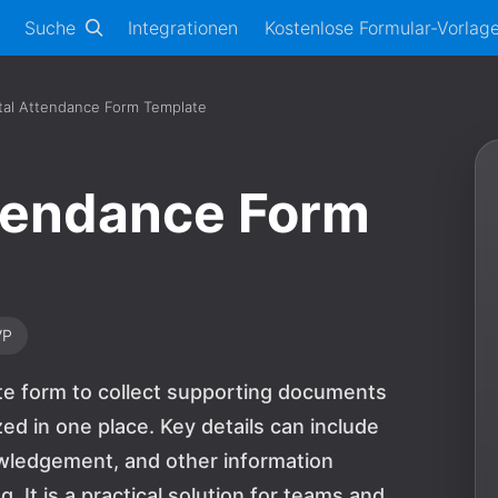
Suche
Integrationen
Kostenlose Formular-Vorlag
al Attendance Form Template
tendance Form
VP
te form to collect supporting documents
d in one place. Key details can include
ledgement, and other information
 It is a practical solution for teams and