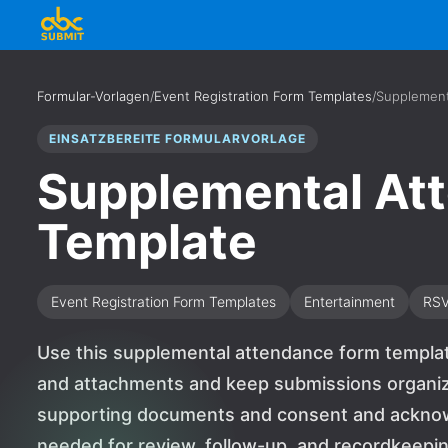
Formular-Vorlagen
/
Event Registration Form Templates
/
Supplement
EINSATZBEREITE FORMULARVORLAGE
Supplemental At
Template
Event Registration Form Templates
Entertainment
RS
Use this supplemental attendance form templa
and attachments and keep submissions organize
supporting documents and consent and acknow
needed for review, follow-up, and recordkeeping.