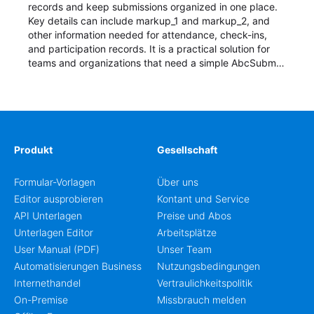
records and keep submissions organized in one place.
Key details can include markup_1 and markup_2, and
other information needed for attendance, check-ins,
and participation records. It is a practical solution for
teams and organizations that need a simple AbcSubmit
workflow for students, teachers, and program
coordinators.
Produkt
Gesellschaft
Formular-Vorlagen
Über uns
Editor ausprobieren
Kontant und Service
API Unterlagen
Preise und Abos
Unterlagen Editor
Arbeitsplätze
User Manual (PDF)
Unser Team
Automatisierungen Business
Nutzungsbedingungen
Internethandel
Vertraulichkeitspolitik
On-Premise
Missbrauch melden