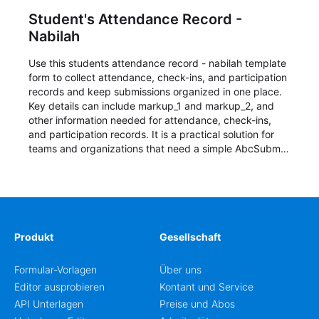
Student's Attendance Record -
Nabilah
Use this students attendance record - nabilah template
form to collect attendance, check-ins, and participation
records and keep submissions organized in one place.
Key details can include markup_1 and markup_2, and
other information needed for attendance, check-ins,
and participation records. It is a practical solution for
teams and organizations that need a simple AbcSubmit
workflow for students, teachers, and program
coordinators.
Produkt
Gesellschaft
Formular-Vorlagen
Über uns
Editor ausprobieren
Kontant und Service
API Unterlagen
Preise und Abos