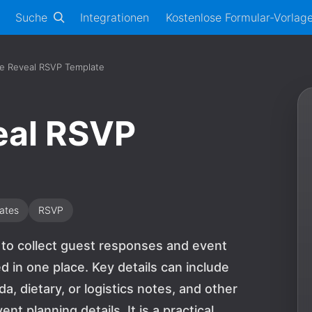
Suche
Integrationen
Kostenlose Formular-Vorlag
ne Reveal RSVP Template
eal RSVP
ates
RSVP
m to collect guest responses and event
 in one place. Key details can include
 dietary, or logistics notes, and other
 planning details. It is a practical