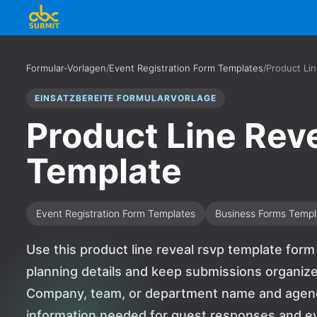
Formular-Vorlagen
/
Event Registration Form Templates
/
Product Li
EINSATZBEREITE FORMULARVORLAGE
Product Line Rev
Template
Event Registration Form Templates
Business Forms Templ
Use this product line reveal rsvp template for
planning details and keep submissions organized
Company, team, or department name and agenda,
information needed for guest responses and event