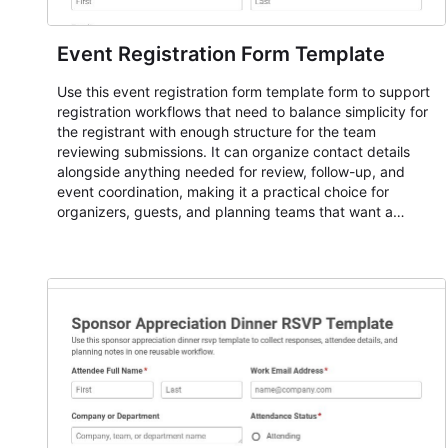
Event Registration Form Template
Use this event registration form template form to support
registration workflows that need to balance simplicity for
the registrant with enough structure for the team
reviewing submissions. It can organize contact details
alongside anything needed for review, follow-up, and
event coordination, making it a practical choice for
organizers, guests, and planning teams that want a
dependable AbcSubmit workflow for event registration
and participant management. The form is suitable for
everything from conference and webinar signup to
student enrollment, volunteer registration, business event
intake, and membership participation. It helps keep
responses standardized so organizers can evaluate
submissions, manage next steps, and maintain cleaner
registration records over time.