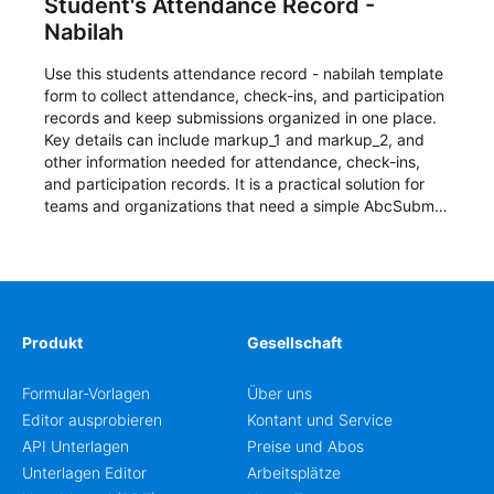
Student's Attendance Record -
Nabilah
Use this students attendance record - nabilah template
form to collect attendance, check-ins, and participation
records and keep submissions organized in one place.
Key details can include markup_1 and markup_2, and
other information needed for attendance, check-ins,
and participation records. It is a practical solution for
teams and organizations that need a simple AbcSubmit
workflow for students, teachers, and program
coordinators.
Produkt
Gesellschaft
Formular-Vorlagen
Über uns
Editor ausprobieren
Kontant und Service
API Unterlagen
Preise und Abos
Unterlagen Editor
Arbeitsplätze