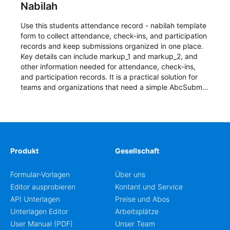
Nabilah
Use this students attendance record - nabilah template
form to collect attendance, check-ins, and participation
records and keep submissions organized in one place.
Key details can include markup_1 and markup_2, and
other information needed for attendance, check-ins,
and participation records. It is a practical solution for
teams and organizations that need a simple AbcSubmit
workflow for students, teachers, and program
coordinators.
Produkt
Gesellschaft
Formular-Vorlagen
Über uns
Editor ausprobieren
Kontant und Service
API Unterlagen
Preise und Abos
Unterlagen Editor
Arbeitsplätze
User Manual (PDF)
Unser Team