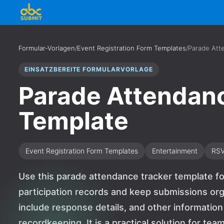
Formular-Vorlagen
/
Event Registration Form Templates
/
Parade Att
EINSATZBEREITE FORMULARVORLAGE
Parade Attendan
Template
Event Registration Form Templates
Entertainment
RS
Use this parade attendance tracker template fo
participation records and keep submissions org
include response details, and other information
recordkeeping. It is a practical solution for te