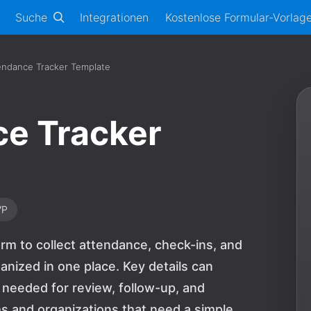
Suche
Integrationen
Kostenlose Formular-Vorlag
endance Tracker Template
ce Tracker
VP
rm to collect attendance, check-ins, and
anized in one place. Key details can
 needed for review, follow-up, and
ams and organizations that need a simple