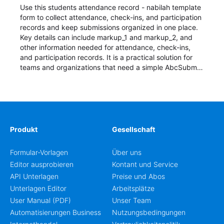
Use this students attendance record - nabilah template
form to collect attendance, check-ins, and participation
records and keep submissions organized in one place.
Key details can include markup_1 and markup_2, and
other information needed for attendance, check-ins,
and participation records. It is a practical solution for
teams and organizations that need a simple AbcSubmit
workflow for students, teachers, and program
coordinators.
Produkt
Gesellschaft
Formular-Vorlagen
Über uns
Editor ausprobieren
Kontant und Service
API Unterlagen
Preise und Abos
Unterlagen Editor
Arbeitsplätze
User Manual (PDF)
Unser Team
Automatisierungen Business
Nutzungsbedingungen