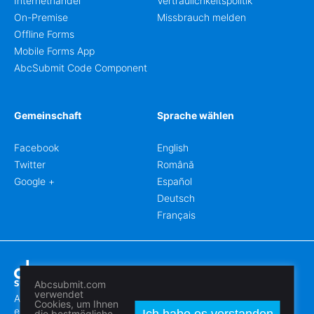
Internethandel
Vertraulichkeitspolitik
On-Premise
Missbrauch melden
Offline Forms
Mobile Forms App
AbcSubmit Code Component
Gemeinschaft
Sprache wählen
Facebook
English
Twitter
Română
Google +
Español
Deutsch
Français
Abcsubmit.com
verwendet
Abcsubmit.com ist eine online Plattform, die Ihnen erlaubt
Cookies, um Ihnen
erstaunliche Formblätter und Webseiten zu erstellen.
die bestmögliche