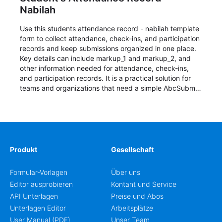
Nabilah
Use this students attendance record - nabilah template
form to collect attendance, check-ins, and participation
records and keep submissions organized in one place.
Key details can include markup_1 and markup_2, and
other information needed for attendance, check-ins,
and participation records. It is a practical solution for
teams and organizations that need a simple AbcSubmit
workflow for students, teachers, and program
coordinators.
Produkt
Gesellschaft
Formular-Vorlagen
Über uns
Editor ausprobieren
Kontant und Service
API Unterlagen
Preise und Abos
Unterlagen Editor
Arbeitsplätze
User Manual (PDF)
Unser Team