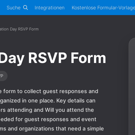
Suche
Integrationen
Kostenlose Formular-Vorlag
tation Day RSVP Form
n Day RSVP Form
VP
te form to collect guest responses and
ganized in one place. Key details can
rs attending and Will you attend the
needed for guest responses and event
teams and organizations that need a simple