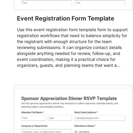
Event Registration Form Template
Use this event registration form template form to support
registration workflows that need to balance simplicity for
the registrant with enough structure for the team
reviewing submissions. It can organize contact details
alongside anything needed for review, follow-up, and
event coordination, making it a practical choice for
organizers, guests, and planning teams that want a
dependable AbcSubmit workflow for event registration
and participant management. The form is suitable for
everything from conference and webinar signup to
student enrollment, volunteer registration, business event
intake, and membership participation. It helps keep
responses standardized so organizers can evaluate
submissions, manage next steps, and maintain cleaner
registration records over time.