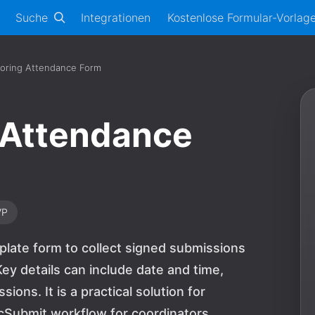
Suche
Integrationen
Kostenlose Formular-Vorlag
oring Attendance Form
 Attendance
VP
late form to collect signed submissions
ey details can include date and time,
ons. It is a practical solution for
cSubmit workflow for coordinators,