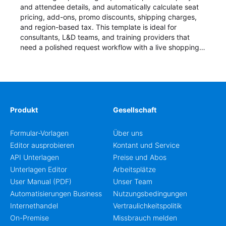
and attendee details, and automatically calculate seat
pricing, add-ons, promo discounts, shipping charges,
and region-based tax. This template is ideal for
consultants, L&D teams, and training providers that
need a polished request workflow with a live shopping
cart and a clear pricing summary before confirming
delivery.
Produkt
Gesellschaft
Formular-Vorlagen
Über uns
Editor ausprobieren
Kontant und Service
API Unterlagen
Preise und Abos
Unterlagen Editor
Arbeitsplätze
User Manual (PDF)
Unser Team
Automatisierungen Business
Nutzungsbedingungen
Internethandel
Vertraulichkeitspolitik
On-Premise
Missbrauch melden