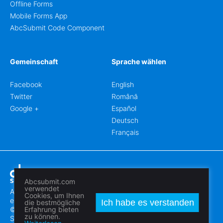
Offline Forms
Mobile Forms App
AbcSubmit Code Component
Gemeinschaft
Sprache wählen
Facebook
English
Twitter
Română
Google +
Español
Deutsch
Français
Abcsubmit.com
verwendet
Abcsubmit.com ist eine online Plattform, die Ihnen erlaubt
Cookies, um Ihnen
erstaunliche Formblätter und Webseiten zu erstellen.
Ich habe es verstanden
die bestmögliche
© 2018-2024 SC ABCSUBMIT SRL
Erfahrung bieten
zu können.
Săcălaz, Main Street 464D, Timiș, Romania, ZipCode 307370