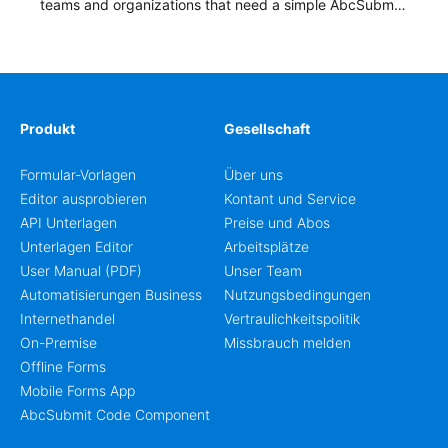
teams and organizations that need a simple AbcSubmit
workflow for students, teachers, and program
coordinators.
Produkt
Gesellschaft
Formular-Vorlagen
Über uns
Editor ausprobieren
Kontant und Service
API Unterlagen
Preise und Abos
Unterlagen Editor
Arbeitsplätze
User Manual (PDF)
Unser Team
Automatisierungen Business
Nutzungsbedingungen
Internethandel
Vertraulichkeitspolitik
On-Premise
Missbrauch melden
Offline Forms
Mobile Forms App
AbcSubmit Code Component