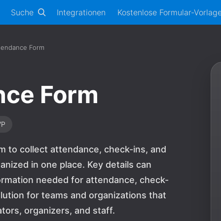
Suche
Integrationen
Kostenlose Formular-Vorlag
tendance Form
nce Form
VP
 to collect attendance, check-ins, and
anized in one place. Key details can
formation needed for attendance, check-
solution for teams and organizations that
ors, organizers, and staff.