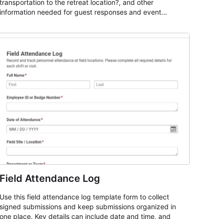
transportation to the retreat location?, and other
information needed for guest responses and event
planning details. It is a practical solution for teams and
organizations that need a simple AbcSubmit workflow for
teams and organizations.
Field Attendance Log
Use this field attendance log template form to collect
signed submissions and keep submissions organized in
one place. Key details can include date and time, and