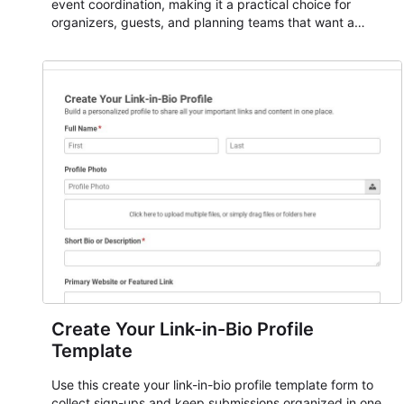
event coordination, making it a practical choice for
organizers, guests, and planning teams that want a
dependable AbcSubmit workflow for event registration
and participant management. The form is suitable for
everything from conference and webinar signup to
student enrollment, volunteer registration, business event
intake, and membership participation. It helps keep
responses standardized so organizers can evaluate
submissions, manage next steps, and maintain cleaner
registration records over time.
Create Your Link-in-Bio Profile
Template
Use this create your link-in-bio profile template form to
collect sign-ups and keep submissions organized in one