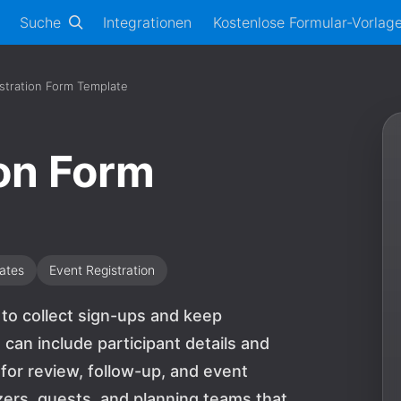
Suche
Integrationen
Kostenlose Formular-Vorlag
stration Form Template
ion Form
ates
Event Registration
 to collect sign-ups and keep
 can include participant details and
for review, follow-up, and event
nizers, guests, and planning teams that