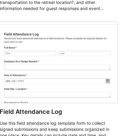
transportation to the retreat location?, and other
information needed for guest responses and event
planning details. It is a practical solution for teams and
organizations that need a simple AbcSubmit workflow for
teams and organizations.
Field Attendance Log
Use this field attendance log template form to collect
signed submissions and keep submissions organized in
one place. Key details can include date and time, and