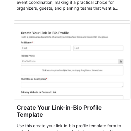
event coordination, making it a practical choice for
organizers, guests, and planning teams that want a
dependable AbcSubmit workflow for event registration
and participant management. The form is suitable for
everything from conference and webinar signup to
student enrollment, volunteer registration, business event
intake, and membership participation. It helps keep
responses standardized so organizers can evaluate
submissions, manage next steps, and maintain cleaner
registration records over time.
Create Your Link-in-Bio Profile
Template
Use this create your link-in-bio profile template form to