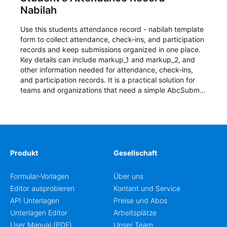
Nabilah
Use this students attendance record - nabilah template
form to collect attendance, check-ins, and participation
records and keep submissions organized in one place.
Key details can include markup_1 and markup_2, and
other information needed for attendance, check-ins,
and participation records. It is a practical solution for
teams and organizations that need a simple AbcSubmit
workflow for students, teachers, and program
coordinators.
Produkt
Gesellschaft
Formular-Vorlagen
Über uns
Editor ausprobieren
Kontant und Service
API Unterlagen
Preise und Abos
Unterlagen Editor
Arbeitsplätze
User Manual (PDF)
Unser Team